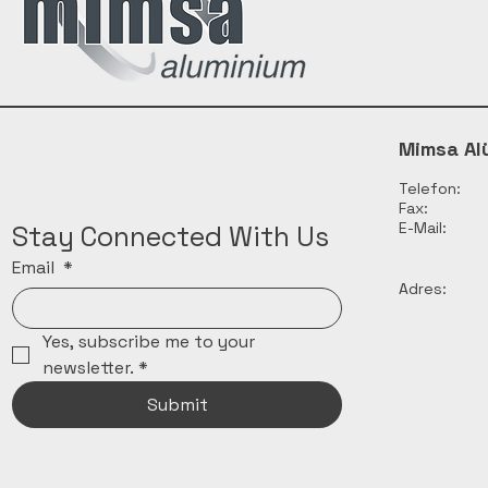
Mimsa Al
Telefon:
Fax:
E-Mail:
Stay Connected With Us
Email
*
Adres:
Yes, subscribe me to your 
newsletter.
*
Submit