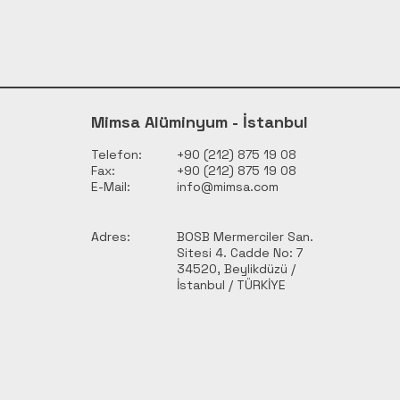
Mimsa Alüminyum - İstanbul
Telefon:
+90 (212) 875 19 08
Fax:
+90 (212) 875 19 08
E-Mail:
info@mimsa.com
Adres:
BOSB Mermerciler San.
Sitesi 4. Cadde No: 7
34520, Beylikdüzü /
İstanbul / TÜRKİYE