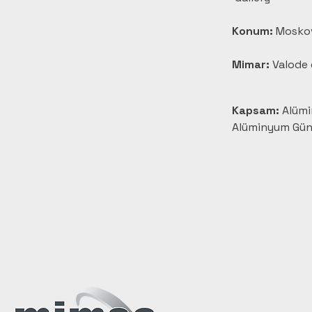
Konum:
 Mosko
Mimar:
 Valode 
Kapsam:
 Alüm
Alüminyum Gün