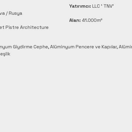
Yatırımcı:
 LLC ' TNV'
va / Rusya
Alan:
 41.000m²
et Pistre Architecture
inyum Giydirme Cephe, Alüminyum Pencere ve Kapılar, Alümi
eşlik