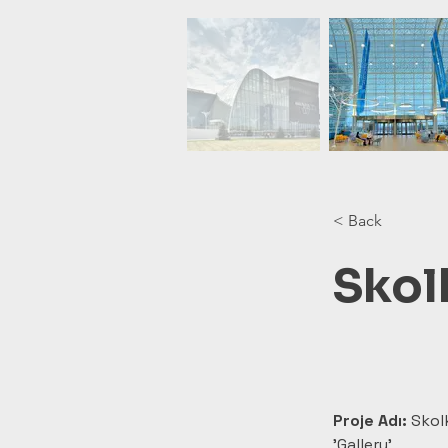
< Back
Skol
Proje Adı:
 Skol
'Gallery'