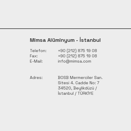
Mimsa Alüminyum - İstanbul
Telefon:
+90 (212) 875 19 08
Fax:
+90 (212) 875 19 08
E-Mail:
info@mimsa.com
Adres:
BOSB Mermerciler San.
Sitesi 4. Cadde No: 7
34520, Beylikdüzü /
İstanbul / TÜRKİYE