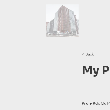
< Back
My P
Proje Adı:
 My P