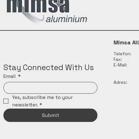
Mimsa Al
Telefon:
Fax:
E-Mail:
Stay Connected With Us
Email
*
Adres:
Yes, subscribe me to your 
newsletter.
*
Submit