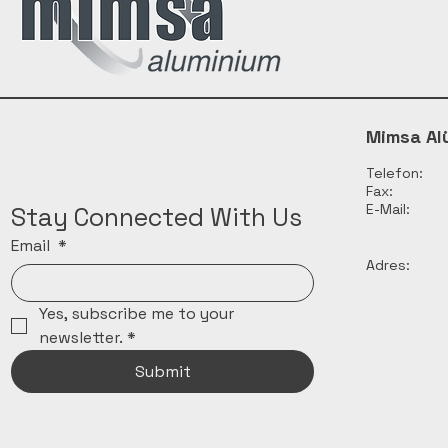
Mimsa Al
Telefon:
Fax:
E-Mail:
Stay Connected With Us
Email
*
Adres:
Yes, subscribe me to your 
newsletter.
*
Submit